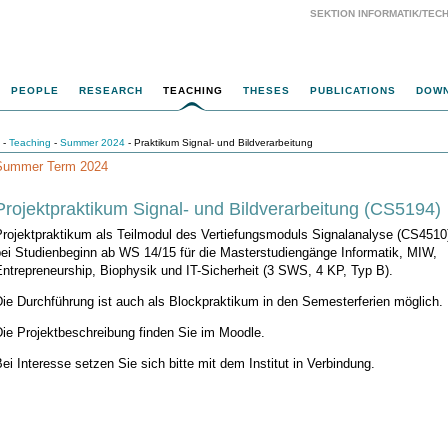
SEKTION INFORMATIK/TECH
PEOPLE
RESEARCH
TEACHING
THESES
PUBLICATIONS
DOW
-
Teaching
-
Summer 2024
- Praktikum Signal- und Bildverarbeitung
Summer Term 2024
Projektpraktikum Signal- und Bildverarbeitung (CS5194)
Projektpraktikum als Teilmodul des Vertiefungsmoduls Signalanalyse (CS4510
bei Studienbeginn ab WS 14/15 für die Masterstudiengänge Informatik, MIW,
ntrepreneurship, Biophysik und IT-Sicherheit (3 SWS, 4 KP, Typ B).
ie Durchführung ist auch als Blockpraktikum in den Semesterferien möglich.
Die Projektbeschreibung finden Sie im Moodle.
ei Interesse setzen Sie sich bitte mit dem Institut in Verbindung.